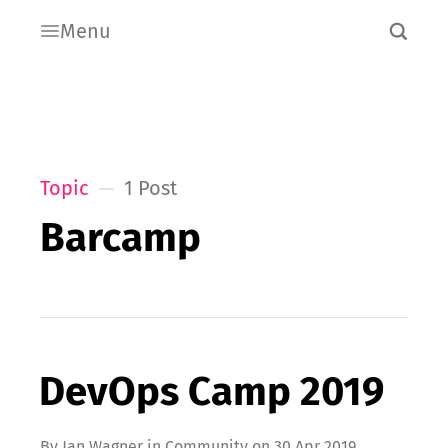
Menu
Topic
1 Post
Barcamp
DevOps Camp 2019
By
Jan Wagner
in
Community
on
30 Apr 2019